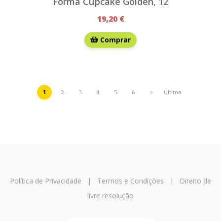
Forma Cupcake Golden, 12
19,20 €
Comprar
1
2
3
4
5
6
>
Última
Política de Privacidade
|
Termos e Condições
|
Direito de
livre resolução